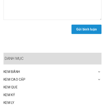
Gửi bình luận
DANH MỤC
KEM BÁNH
KEM CAO CẤP
KEM QUE
KEM KÝ
KEM LY