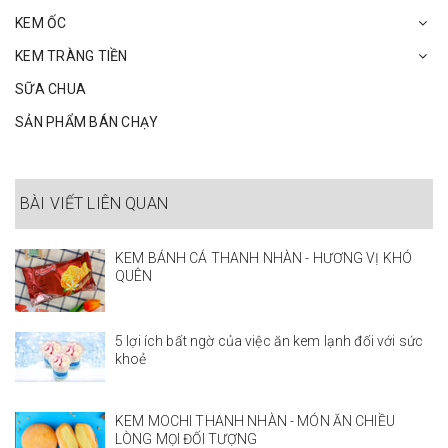
KEM ỐC
KEM TRÀNG TIỀN
SỮA CHUA
SẢN PHẨM BÁN CHẠY
BÀI VIẾT LIÊN QUAN
KEM BÁNH CÁ THANH NHÀN - HƯƠNG VỊ KHÓ
QUÊN
5 lợi ích bất ngờ của việc ăn kem lạnh đối với sức
khoẻ
KEM MOCHI THANH NHÀN - MÓN ĂN CHIỀU
LÒNG MỌI ĐỐI TƯỢNG