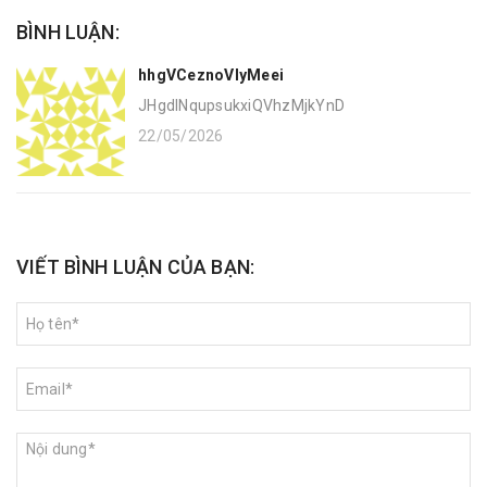
BÌNH LUẬN:
hhgVCeznoVlyMeei
JHgdINqupsukxiQVhzMjkYnD
22/05/2026
VIẾT BÌNH LUẬN CỦA BẠN: